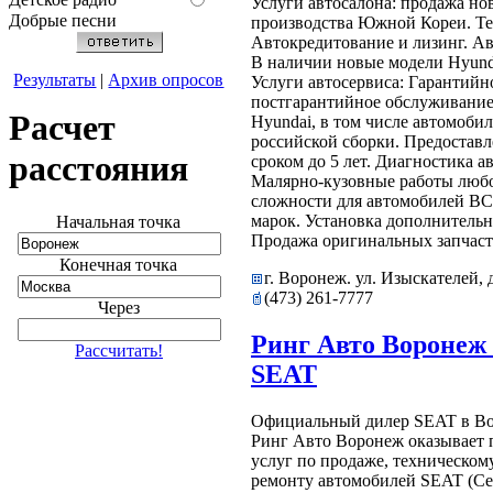
Услуги автосалона: продажа но
Добрые песни
производства Южной Кореи. Те
Автокредитование и лизинг. Ав
В наличии новые модели Hyundai -
Результаты
|
Архив опросов
Услуги автосервиса: Гарантийн
постгарантийное обслуживание
Расчет
Hyundai, в том числе автомоби
российской сборки. Предоставл
расстояния
сроком до 5 лет. Диагностика а
Малярно-кузовные работы люб
сложности для автомобилей В
марок. Установка дополнительн
Начальная точка
Продажа оригинальных запчасте
Конечная точка
г. Воронеж. ул. Изыскателей, д
(473) 261-7777
Через
Ринг Авто Воронеж 
Рассчитать!
SEAT
Официальный дилер SEAT в Во
Ринг Авто Воронеж оказывает 
услуг по продаже, техническо
ремонту автомобилей SEAT (Се