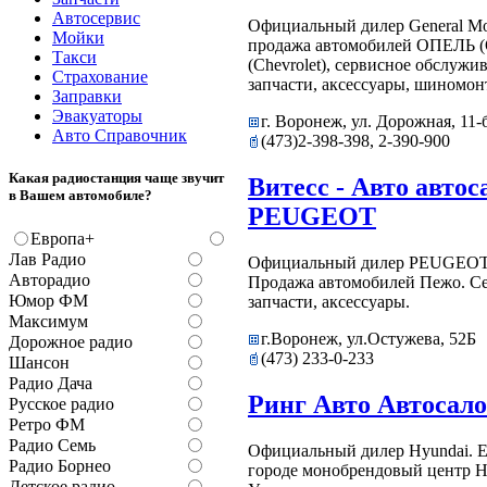
Автосервис
Официальный дилер General Mo
Мойки
продажа автомобилей ОПЕЛЬ 
Такси
(Chevrolet), сервисное обслужи
Страхование
запчасти, аксессуары, шиномон
Заправки
Эвакуаторы
г. Воронеж, ул. Дорожная, 11-
Авто Справочник
(473)2-398-398, 2-390-900
Какая радиостанция чаще звучит
Витесс - Авто автос
в Вашем автомобиле?
PEUGEOT
Европа+
Лав Радио
Официальный дилер PEUGEOT 
Авторадио
Продажа автомобилей Пежо. Се
Юмор ФМ
запчасти, аксессуары.
Максимум
г.Воронеж, ул.Остужева, 52Б
Дорожное радио
(473) 233-0-233
Шансон
Радио Дача
Ринг Авто Автосало
Русское радио
Ретро ФМ
Радио Семь
Официальный дилер Hyundai. 
Радио Борнео
городе монобрендовый центр H
Детское радио