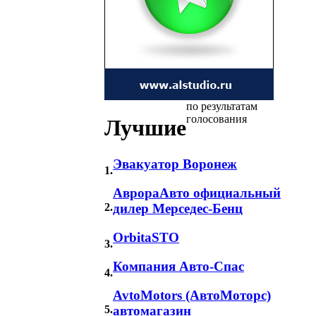
по результатам
голосования
Лучшие
Эвакуатор Воронеж
1.
АврораАвто официальный
2.
дилер Мерседес-Бенц
OrbitaSTO
3.
Компания Авто-Спас
4.
AvtoMotors (АвтоМоторс)
5.
автомагазин