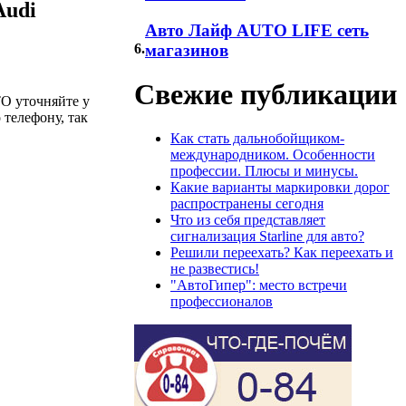
Audi
Авто Лайф AUTO LIFE сеть
6.
магазинов
Свежие публикации
ТО уточняйте у
 телефону, так
Как стать дальнобойщиком-
международником. Особенности
профессии. Плюсы и минусы.
Какие варианты маркировки дорог
распространены сегодня
Что из себя представляет
сигнализация Starline для авто?
Решили переехать? Как переехать и
не развестись!
"АвтоГипер": место встречи
профессионалов