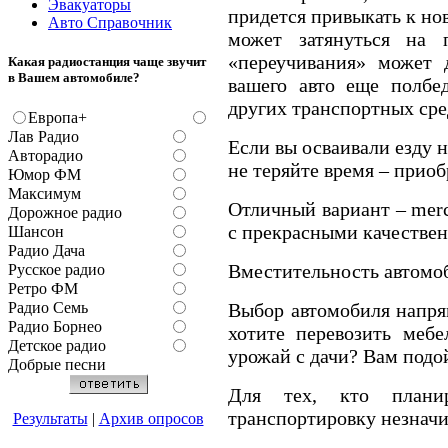
Эвакуаторы
придется привыкать к но
Авто Справочник
может затянуться на 
«переучивания» может 
Какая радиостанция чаще звучит
в Вашем автомобиле?
вашего авто еще полбед
других транспортных сре
Европа+
Лав Радио
Если вы осваивали езду 
Авторадио
не теряйте время – приоб
Юмор ФМ
Максимум
Отличный вариант – merce
Дорожное радио
с прекрасными качестве
Шансон
Радио Дача
Вместительность автомо
Русское радио
Ретро ФМ
Выбор автомобиля напря
Радио Семь
Радио Борнео
хотите перевозить мебе
Детское радио
урожай с дачи? Вам подо
Добрые песни
Для тех, кто плани
транспортировку незначи
Результаты
|
Архив опросов