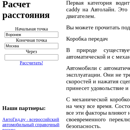
Расчет
Первая категория води
caddy на Автолайн. Это
расстояния
двигателем.
Вы можете прочитать под
Начальная точка
Коробка передач
Конечная точка
В природе существу
Через
автоматической и с меха
Рассчитать!
Автомобили с автоматич
эксплуатации. Они не т
скоростей и нажатия сце
принесет удовольствие и
С механической коробко
на чеку все время. Сост
Наши партнеры:
все эти факторы влияют 
своевременного переклю
АвтоГид.ру - всероссийский
автомобильный справочный
безопасность.
ресурс