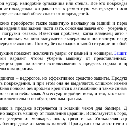
ой мусор, наподобие булыжника или стекла. Все это поврежда
ая автовладельца отправляться в ремонтную мастерскую посл
случае силовой обвес спасет от повреждений.
ожно приобрести также защитную накладку на задний и пере
я изделия для задней части авто, основная задача его – уберечь 
 погрузки багажа. Известная проблема, когда владелец авто 
ки и ящики, машина вынуждена выдерживать постоянную нагру
нередкое явление. Потому без накладок в такой ситуации не обой
одукция поможет исключить удары от камней и мошкары.
Защит
й вариант, чтобы уберечь машину от представленных
укцию для постоянно использования в пределах города и п
ельским дорогам.
дингов – недорогое, но эффективное средство защиты. Продук
ь повреждения, и при этом она не выделяется, слишком изме
обная полоска без проблем крепится к автомобилю и также снимае
кого типа небольшая. Аксессуар подойдет всем, и тем, кто ездит
я исключительно по обустроенным трассам.
едко в продаже встречается и жидкий чехол для бампера. Д
но закрыть машину от появления царапин. Используется в горо
ет уберечь от мошкары, пыли, грязи и т.д. Уникальная стр
ь бампер даже от мелких камней. Прослужит она достаточно 