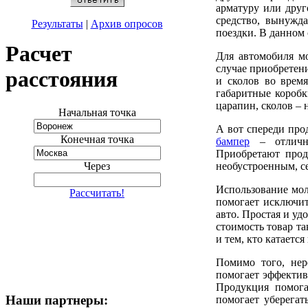
арматуру или друг
средство, вынужд
Результаты
|
Архив опросов
поездки. В данном 
Расчет
Для автомобиля м
случае приобретени
расстояния
и сколов во время
габаритные короб
царапин, сколов – 
Начальная точка
А вот спереди пр
Конечная точка
бампер
– отличны
Приобретают прод
необустроенным, с
Через
Использование мол
Рассчитать!
помогает исключит
авто. Простая и уд
стоимость товар та
и тем, кто катаетс
Помимо того, нер
помогает эффектив
Продукция помога
Наши партнеры:
помогает уберегат