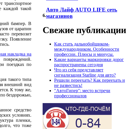
ет транспортное
е каждой такой
Авто Лайф AUTO LIFE сеть
6.
магазинов
дний бампер. В
Свежие публикации
кузов от царапин
часто перевозит
зку. Появление
Как стать дальнобойщиком-
тись.
международником. Особенности
ная накладка на
профессии. Плюсы и минусы.
 повреждений.
Какие варианты маркировки дорог
ри поездках по
распространены сегодня
Что из себя представляет
сигнализация Starline для авто?
ция такого типа
Решили переехать? Как переехать и
няя внешний вид
не развестись!
тся. К тому же,
"АвтоГипер": место встречи
 по бездорожью,
профессионалов
анное средство
дских условиях.
уктура пленки,
долго, что тоже