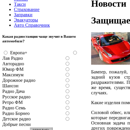
Новости
Такси
Страхование
Заправки
Защищае
Эвакуаторы
Авто Справочник
Какая радиостанция чаще звучит в Вашем
автомобиле?
Европа+
Лав Радио
Авторадио
Юмор ФМ
Бампер, пожалуй, 
Максимум
задний кузов ст
Дорожное радио
раздражителями. П
Шансон
же время, сущест
Радио Дача
случаях.
Русское радио
Ретро ФМ
Какие изделия помо
Радио Семь
Силовой обвес, или
Радио Борнео
которые передвига
Детское радио
Основная задача п
Добрые песни
других повреждени