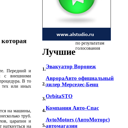
 которая
по результатам
голосования
Лучшие
Эвакуатор Воронеж
1.
ите. Передний и
ия с внешними
АврораАвто официальный
процедура. В то
2.
дилер Мерседес-Бенц
в тех или иных
OrbitaSTO
3.
Компания Авто-Спас
4.
ется на машины,
несколько труб.
AvtoMotors (АвтоМоторс)
лов, царапин и
5.
автомагазин
т наткнуться на