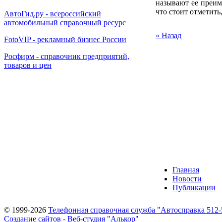
называют ее преим
что стоит отметить
АвтоГид.ру - всероссийский
автомобильный справочный ресурс
« Назад
FotoVIP - рекламный бизнес России
Росфирм - справочник предприятий,
товаров и цен
Главная
Новости
Публикации
© 1999-2026
Телефонная справочная служба "Автосправка 512-
Создание сайтов
-
Веб-студия "Алькор"