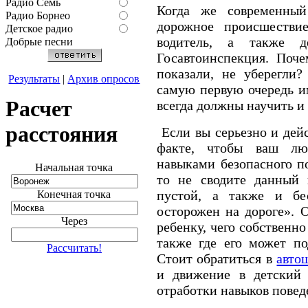
Радио Семь
Когда же современный
Радио Борнео
дорожное происшествие
Детское радио
водитель, а также 
Добрые песни
Госавтоинспекция. Поче
показали, не уберегли?
Результаты
|
Архив опросов
самую первую очередь и
Расчет
всегда должны научить и 
расстояния
Если вы серьезно и дей
факте, чтобы ваш лю
навыками безопасного п
Начальная точка
то не сводите данный 
пустой, а также и бес
Конечная точка
осторожен на дороге». 
Через
ребенку, чего собственно
также где его может по
Рассчитать!
Стоит обратиться в
авто
и движение в детский 
отработки навыков повед