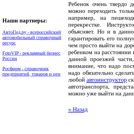
Ребенок очень твердо д
можно переходить тольк
например, на пешехо
Наши партнеры:
перекрестке. Инстру
объясняет. Но и в данн
АвтоГид.ру - всероссийский
автомобильный справочный
гарантировать его полну
ресурс
чем просто выйти на доро
ребенком на расстоянии 
FotoVIP - рекламный бизнес
данной проезжей части,
России
внимание, что надо пос
Росфирм - справочник
надо обязательно сделат
предприятий, товаров и цен
любой
автоинструктор
ск
автотранспорта, предст
можно уже выйти на дан
« Назад