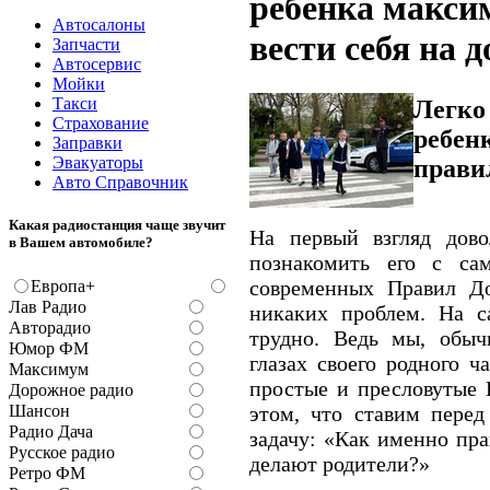
ребенка макси
Автосалоны
вести себя на д
Запчасти
Автосервис
Мойки
Такси
Легко
Страхование
ребен
Заправки
Эвакуаторы
правил
Авто Справочник
Какая радиостанция чаще звучит
На первый взгляд дово
в Вашем автомобиле?
познакомить его с са
современных Правил Д
Европа+
Лав Радио
никаких проблем. На с
Авторадио
трудно. Ведь мы, обыч
Юмор ФМ
глазах своего родного 
Максимум
простые и пресловутые 
Дорожное радио
этом, что ставим пере
Шансон
Радио Дача
задачу: «Как именно пра
Русское радио
делают родители?»
Ретро ФМ