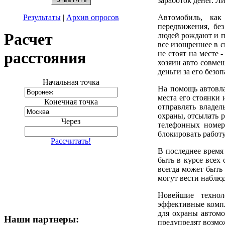
заработок денег. Л
Автомобиль, как
Результаты
|
Архив опросов
передвижения, бе
Расчет
людей рождают и п
все изощреннее в 
расстояния
не стоят на месте 
хозяин авто совмещ
деньги за его безо
Начальная точка
На помощь автовла
места его стоянки
Конечная точка
отправлять владе
охраны, отсылать 
Через
телефонных номер
блокировать работу
Рассчитать!
В последнее врем
быть в курсе всех
всегда может быть
могут вести наблюд
Новейшие технол
эффективные компл
для охраны автомо
Наши партнеры:
предупредят возмо