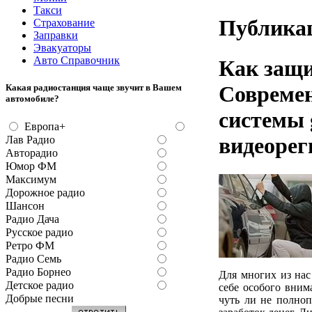
Такси
Публика
Страхование
Заправки
Эвакуаторы
Авто Справочник
Как защи
Современ
Какая радиостанция чаще звучит в Вашем
автомобиле?
системы 
Европа+
видеорег
Лав Радио
Авторадио
Юмор ФМ
Максимум
Дорожное радио
Шансон
Радио Дача
Русское радио
Ретро ФМ
Радио Семь
Радио Борнео
Для многих из нас
Детское радио
себе особого вним
Добрые песни
чуть ли не полноп