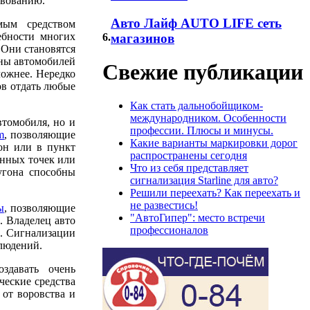
твованию.
Авто Лайф AUTO LIFE сеть
мым средством
ебности многих
6.
магазинов
 Они становятся
аны автомобилей
Свежие публикации
ложнее. Нередко
ов отдать любые
Как стать дальнобойщиком-
международником. Особенности
томобиля, но и
профессии. Плюсы и минусы.
m
, позволяющие
Какие варианты маркировки дорог
он или в пункт
распространены сегодня
анных точек или
Что из себя представляет
угона способны
сигнализация Starline для авто?
Решили переехать? Как переехать и
не развестись!
ы
, позволяющие
"АвтоГипер": место встречи
. Владелец авто
профессионалов
и. Сигнализации
блюдений.
здавать очень
ческие средства
 от воровства и