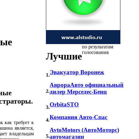
ные
по результатам
голосования
Лучшие
Эвакуатор Воронеж
1.
АврораАвто официальный
2.
дилер Мерседес-Бенц
нные
страторы.
OrbitaSTO
3.
Компания Авто-Спас
4.
к как требует к
шина является,
AvtoMotors (АвтоМоторс)
ает владельцам
5.
автомагазин