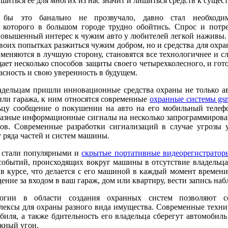
ишиться её для многих из нас значит и лишиться средств к сущес
 бы это банально не прозвучало, давно стал необходи
з которого в большом городе трудно обойтись. Спрос и потр
овышенный интерес к чужим авто у любителей легкой наживы.
своих попытках разжиться чужим добром, но и средства для охр
- меняются в лучшую сторону, становятся все технологичнее и с
ает несколько способов защиты своего четырехколесного, и гот
пасность и свою уверенность в будущем.
дельцам пришли инновационные средства охраны не только ав
 или гаража, к ним относятся современные
охранные системы gs
льцу сообщение о покушении на авто на его мобильный телеф
разные информационные сигналы на несколько запрограммиров
ов. Современные разработки сигнализаций в случае угрозы 
 ряда частей и систем машины.
я стали популярными и
скрытые портативные видеорегистратор
 событий, происходящих вокруг машины в отсутствие владельца
 в курсе, что делается с его машиной в каждый момент времен
ение за входом в ваш гараж, дом или квартиру, вести запись на
огии в области создания охранных систем позволяют со
ексы для охраны разного вида имущества. Современные техни
биля, а также бдительность его владельца сберегут автомобиль
жный угон.