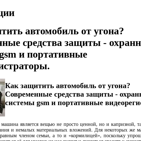
ции
тить автомобиль от угона?
ные средства защиты - охран
gsm и портативные
истраторы.
Как защитить автомобиль от угона?
Современные средства защиты - охра
системы gsm и портативные видеореги
 машина является вещью не просто ценной, но и капризной, та
ания и немалых материальных вложений. Для некоторых же ма
равным членом семьи, а то и «кормилицей», поскольку упрощ