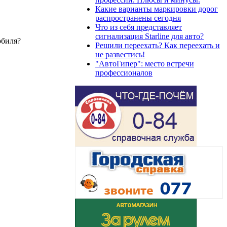
Какие варианты маркировки дорог
распространены сегодня
Что из себя представляет
сигнализация Starline для авто?
обиля?
Решили переехать? Как переехать и
не развестись!
"АвтоГипер": место встречи
профессионалов