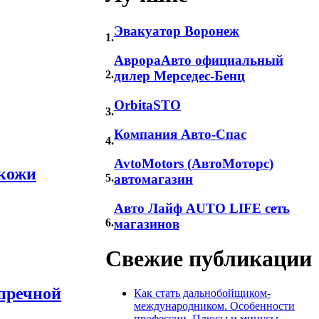
Эвакуатор Воронеж
1.
АврораАвто официальный
2.
дилер Мерседес-Бенц
OrbitaSTO
3.
Компания Авто-Спас
4.
AvtoMotors (АвтоМоторс)
окожи
5.
автомагазин
Авто Лайф AUTO LIFE сеть
6.
магазинов
Свежие публикации
пречной
Как стать дальнобойщиком-
международником. Особенности
профессии. Плюсы и минусы.