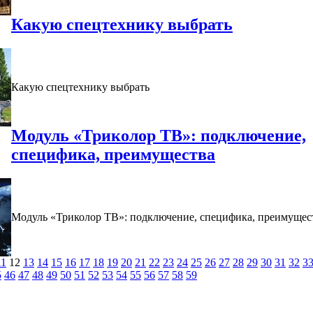
Какую спецтехнику выбрать
Какую спецтехнику выбрать
Модуль «Триколор ТВ»: подключение,
специфика, преимущества
Модуль «Триколор ТВ»: подключение, специфика, преимущес
11
12
13
14
15
16
17
18
19
20
21
22
23
24
25
26
27
28
29
30
31
32
3
5
46
47
48
49
50
51
52
53
54
55
56
57
58
59