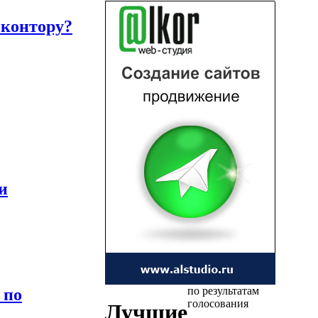
 контору?
и
по результатам
 по
голосования
Лучшие