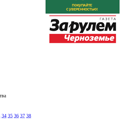
тва
3
34
35
36
37
38