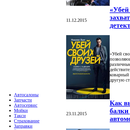
«Убей 
захва
11.12.2015
детек
«Убей сво
позволяющ
различные
действите
коварный 
другую ст
Автосалоны
Запчасти
Как в
Автосервис
балки
Мойки
23.11.2015
Такси
автом
Страхование
Заправки