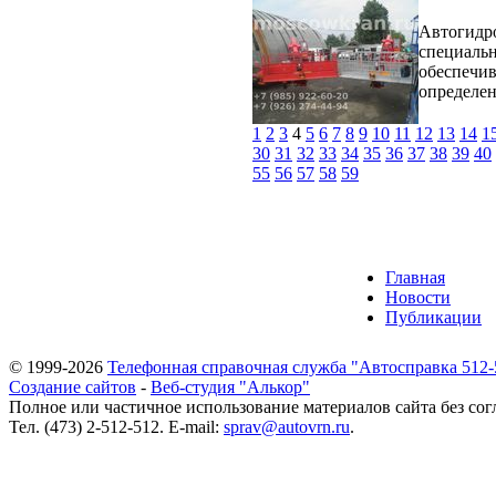
Автогидро
специальн
обеспечив
определен
1
2
3
4
5
6
7
8
9
10
11
12
13
14
1
30
31
32
33
34
35
36
37
38
39
40
55
56
57
58
59
Главная
Новости
Публикации
© 1999-2026
Телефонная справочная служба "Автосправка 512-
Создание сайтов
-
Веб-студия "Алькор"
Полное или частичное использование материалов сайта без сог
Тел. (473) 2-512-512. E-mail:
sprav@autovrn.ru
.