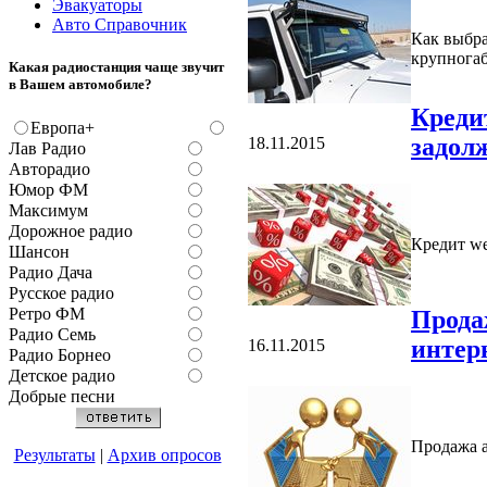
Эвакуаторы
Авто Справочник
Как выбра
крупнога
Какая радиостанция чаще звучит
в Вашем автомобиле?
Креди
Европа+
задол
18.11.2015
Лав Радио
Авторадио
Юмор ФМ
Максимум
Дорожное радио
Кредит w
Шансон
Радио Дача
Русское радио
Ретро ФМ
Прода
Радио Семь
интер
16.11.2015
Радио Борнео
Детское радио
Добрые песни
Продажа а
Результаты
|
Архив опросов