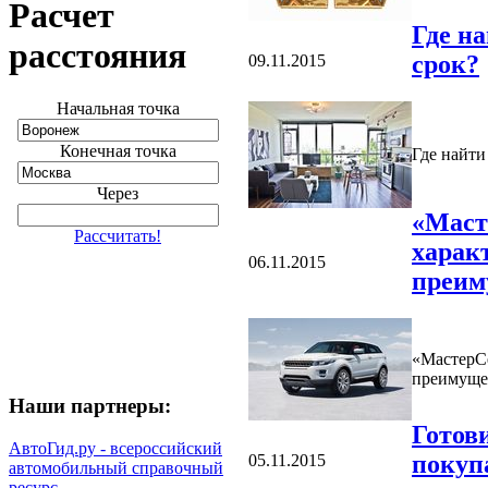
Расчет
Где н
расстояния
срок?
09.11.2015
Начальная точка
Конечная точка
Где найти
Через
«Маст
Рассчитать!
харак
06.11.2015
преим
«МастерСе
преимуще
Наши партнеры:
Готов
АвтоГид.ру - всероссийский
покуп
05.11.2015
автомобильный справочный
ресурс