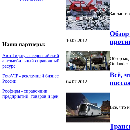
Запчасти 
Обзор 
против
10.07.2012
Наши партнеры:
АвтоГид.ру - всероссийский
Обзор мод
автомобильный справочный
Outlander
ресурс
Всё, ч
FotoVIP - рекламный бизнес
России
пасса
04.07.2012
Росфирм - справочник
предприятий, товаров и цен
Всё, что 
Транс