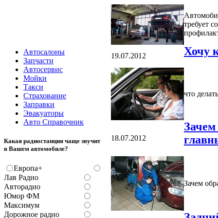
Автомоби
требует с
профилакт
Хочу 
Автосалоны
19.07.2012
Запчасти
Автосервис
Мойки
Такси
что делать
Страхование
Заправки
Эвакуаторы
Авто Справочник
Зачем
главн
18.07.2012
Какая радиостанция чаще звучит
в Вашем автомобиле?
Европа+
Лав Радио
Зачем обр
Авторадио
Юмор ФМ
Максимум
Дорожное радио
Задни