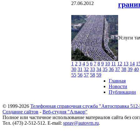
грани
27.06.2012
Услуги та
1
2
3
4
5
6
7
8
9
10
11
12
13
14
1
30
31
32
33
34
35
36
37
38
39
40
55
56
57
58
59
Главная
Новости
Публикации
© 1999-2026
Телефонная справочная служба "Автосправка 512-
Создание сайтов
-
Веб-студия "Алькор"
Полное или частичное использование материалов сайта без сог
Тел. (473) 2-512-512. E-mail:
sprav@autovrn.ru
.