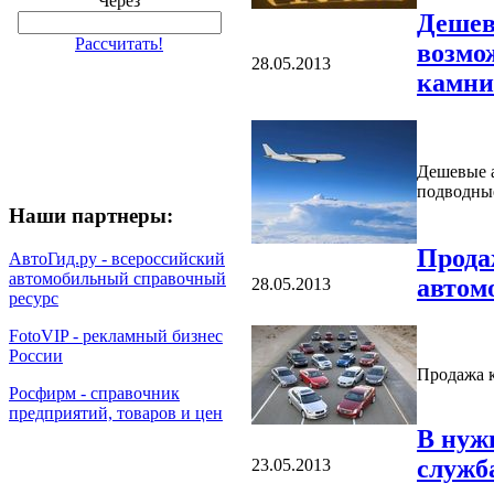
Через
Дешев
Рассчитать!
возмо
28.05.2013
камни
Дешевые а
подводны
Наши партнеры:
Прода
АвтоГид.ру - всероссийский
автомобильный справочный
автом
28.05.2013
ресурс
FotoVIP - рекламный бизнес
России
Продажа 
Росфирм - справочник
предприятий, товаров и цен
В нужн
служб
23.05.2013