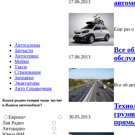
автом
17.06.2013
Еще раз о
Автосалоны
Все об
Запчасти
Автосервис
обслу
17.06.2013
Мойки
Такси
Страхование
Заправки
Эвакуаторы
Все об ав
Авто Справочник
Какая радиостанция чаще звучит
Техно
в Вашем автомобиле?
грузов
30.05.2013
Европа+
прямы
Лав Радио
Авторадио
Юмор ФМ