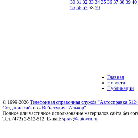
30
31
32
33
34
35
36
37
38
39
40
55
56
57
58
59
Главная
Новости
Публикации
© 1999-2026
Телефонная справочная служба "Автосправка 512-
Создание сайтов
-
Веб-студия "Алькор"
Полное или частичное использование материалов сайта без сог
Тел. (473) 2-512-512. E-mail:
sprav@autovrn.ru
.