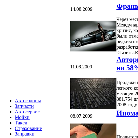
Франк
14.08.2009
Через мес
Междунар
кризис, к
были отме
редким ша
разработк
<Газеты.R
Автор
на 58
11.08.2009
Продажи 
легкого к
месяцев 2
881.754 ш
Автосалоны
2008 году.
Запчасти
Автосервис
Инома
08.07.2009
Мойки
Такси
Страхование
Заправки
Правитель