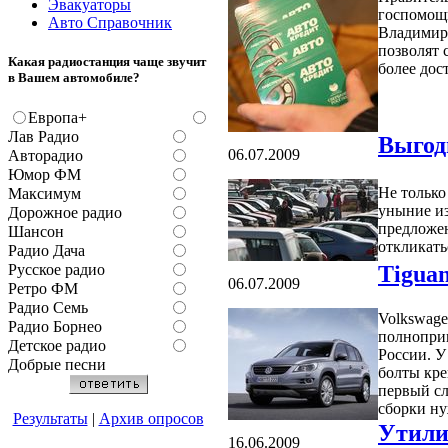
Эвакуаторы
госпомощи
Авто Справочник
Владимир
позволят 
Какая радиостанция чаще звучит
более дос
в Вашем автомобиле?
Европа+
Лав Радио
Выгод
06.07.2009
Авторадио
Юмор ФМ
Не только
Максимум
уныние из
Дорожное радио
предложе
Шансон
откликать
Радио Дача
Русское радио
Tiguan
06.07.2009
Ретро ФМ
Радио Семь
Volkswage
Радио Борнео
полноприв
Детское радио
России. У
Добрые песни
болты кре
первый сл
сборки ну
Результаты
|
Архив опросов
Утили
16.06.2009