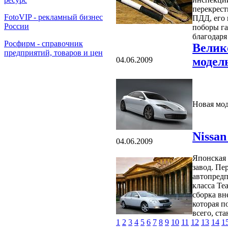
перекрест
FotoVIP - рекламный бизнес
ПДД, его 
России
поборы га
благодаря
Росфирм - справочник
Велик
предприятий, товаров и цен
модел
04.06.2009
Новая мод
Nissan
04.06.2009
Японская 
завод. Пе
автопредп
класса Tea
сборка вн
которая п
всего, ста
1
2
3
4
5
6
7
8
9
10
11
12
13
14
1