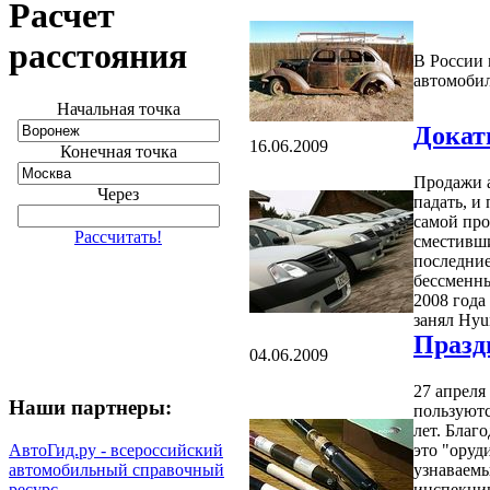
Расчет
расстояния
В России 
автомоби
Начальная точка
Докат
16.06.2009
Конечная точка
Продажи 
Через
падать, и
самой про
Рассчитать!
сместивши
последние
бессменны
2008 года
занял Hyu
Празд
04.06.2009
27 апреля
Наши партнеры:
пользуют
лет. Благ
АвтоГид.ру - всероссийский
это "оруд
автомобильный справочный
узнаваем
ресурс
инспекции