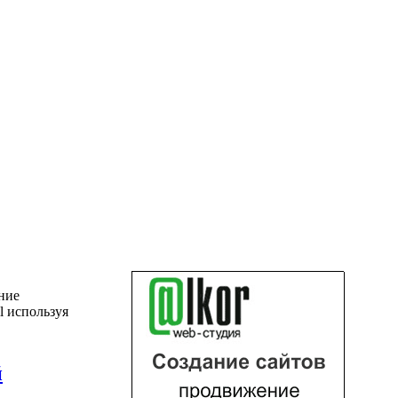
ние
l используя
й