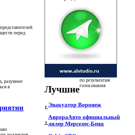
 представителей
уществ перед
по результатам
, разумнее
голосования
Лучшие
ься в
Эвакуатор Воронеж
приятии
1.
АврораАвто официальный
2.
дилер Мерседес-Бенц
лько
ить коллектив,