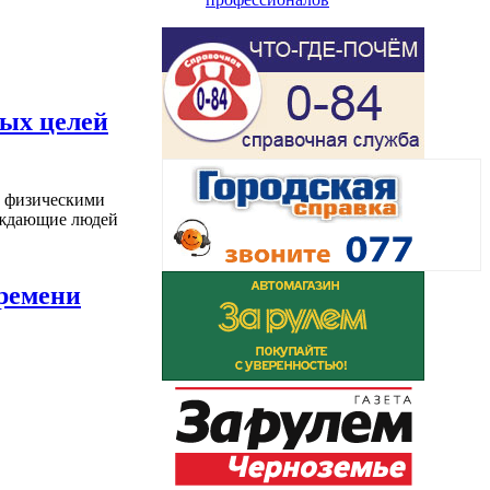
ных целей
и физическими
уждающие людей
времени