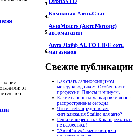
OrbitaSTO
3.
Компания Авто-Спас
4.
ness
AvtoMotors (АвтоМоторс)
5.
автомагазин
Авто Лайф AUTO LIFE сеть
6.
магазинов
Свежие публикации
Как стать дальнобойщиком-
агающие
международником. Особенности
отходами: от
профессии. Плюсы и минусы.
лнительной
Какие варианты маркировки дорог
распространены сегодня
ков
Что из себя представляет
сигнализация Starline для авто?
Решили переехать? Как переехать и
не развестись!
"АвтоГипер": место встречи
профессионалов